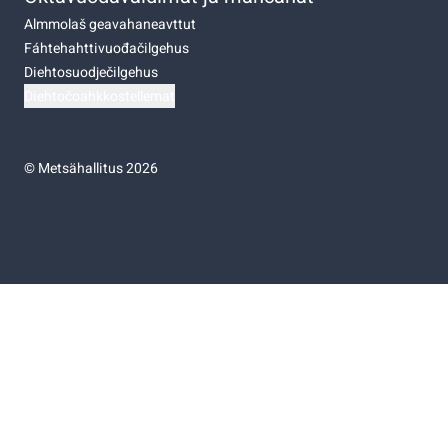
Almmolaš geavahaneavttut
Fáhtehahttivuođačilgehus
Diehtosuodječilgehus
Diehtočoahkkostellemat
©
Metsähallitus 2026