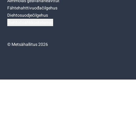
Almmolaš geavahaneavttut
Fáhtehahttivuođačilgehus
Diehtosuodječilgehus
Diehtočoahkkostellemat
©
Metsähallitus 2026