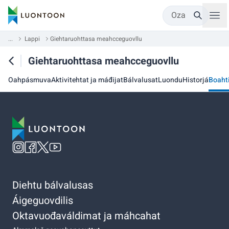
Oza
...
Lappi
Giehtaruohttasa meahcceguovllu
Giehtaruohttasa meahcceguovllu
Oahpásmuva
Aktivitehtat ja máđijat
Bálvalusat
Luondu
Historjá
Boaht
Diehtu bálvalusas
Áigeguovdilis
Oktavuođaváldimat ja máhcahat