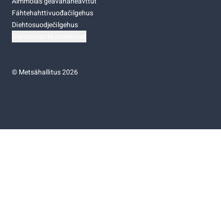
Almmolaš geavahaneavttut
Fáhtehahttivuođačilgehus
Diehtosuodječilgehus
Diehtočoahkkostellemat
©
Metsähallitus 2026