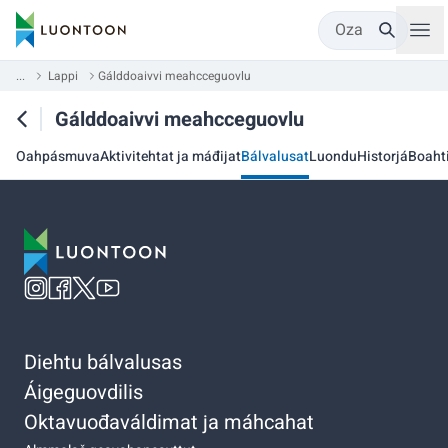
Oza
...
Lappi
Gálddoaivvi meahcceguovlu
Gálddoaivvi meahcceguovlu
Oahpásmuva
Aktivitehtat ja máđijat
Bálvalusat
Luondu
Historjá
Boaht
Diehtu bálvalusas
Áigeguovdilis
Oktavuođaváldimat ja máhcahat