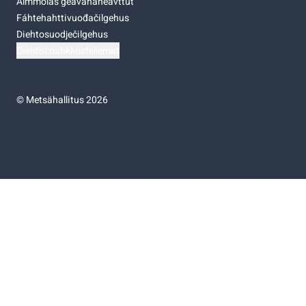
Almmolaš geavahaneavttut
Fáhtehahttivuođačilgehus
Diehtosuodječilgehus
Diehtočoahkkostellemat
©
Metsähallitus 2026