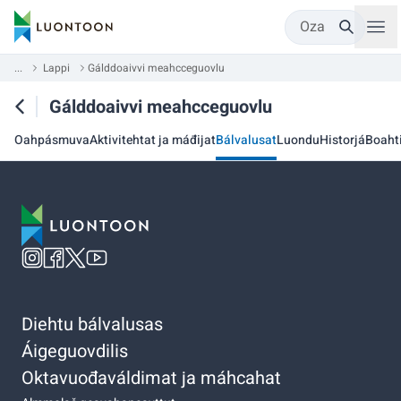
Oza
...
Lappi
Gálddoaivvi meahcceguovlu
Gálddoaivvi meahcceguovlu
Oahpásmuva
Aktivitehtat ja máđijat
Bálvalusat
Luondu
Historjá
Boaht
Diehtu bálvalusas
Áigeguovdilis
Oktavuođaváldimat ja máhcahat