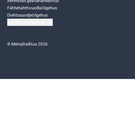
Almmolaš geavahaneavttut
Fáhtehahttivuođačilgehus
Diehtosuodječilgehus
Diehtočoahkkostellemat
©
Metsähallitus 2026