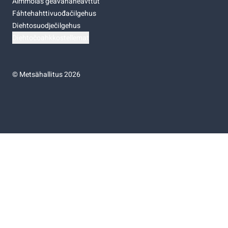
Almmolaš geavahaneavttut
Fáhtehahttivuođačilgehus
Diehtosuodječilgehus
Diehtočoahkkostellemat
©
Metsähallitus 2026