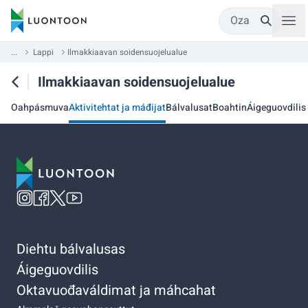
Oza
...
Lappi
Ilmakkiaavan soidensuojelualue
Ilmakkiaavan soidensuojelualue
Oahpásmuva
Aktivitehtat ja máđijat
Bálvalusat
Boahtin
Áigeguovdilis
Diehtu bálvalusas
Áigeguovdilis
Oktavuođaváldimat ja máhcahat