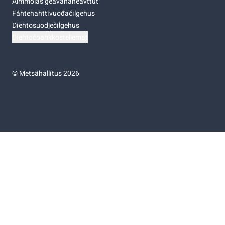
Almmolaš geavahaneavttut
Fáhtehahttivuođačilgehus
Diehtosuodječilgehus
Diehtočoahkkostellemat
©
Metsähallitus 2026