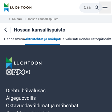
Oza
...
Kainuu
Hossan kansallispuisto
Hossan kansallispuisto
Oahpásmuva
Aktivitehtat ja máđijat
Bálvalusat
Luondu
Historjá
Boaht
Diehtu bálvalusas
Áigeguovdilis
Oktavuođaváldimat ja máhcahat