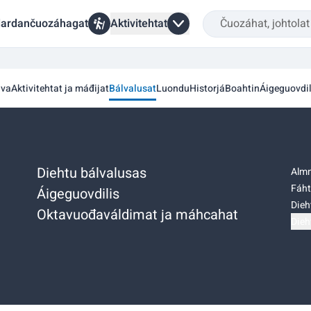
ardančuozáhagat
Aktivitehtat
va
Aktivitehtat ja máđijat
Bálvalusat
Luondu
Historjá
Boahtin
Áigeguovdil
Diehtu bálvalusas
Almm
Fáht
Áigeguovdilis
Dieh
Oktavuođaváldimat ja máhcahat
Dieh