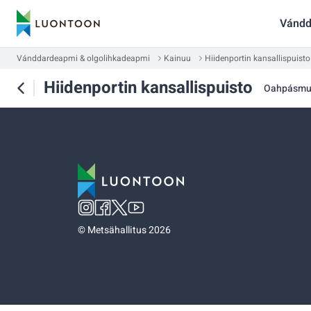
Vándd
Vánddardeapmi & olgolihkadeapmi
Kainuu
Hiidenportin kansallispuisto
Hiidenportin kansallispuisto
Oahpásmu
©
Metsähallitus 2026