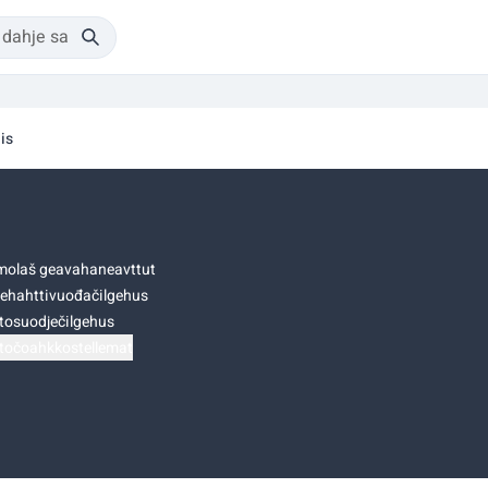
is
olaš geavahaneavttut
ehahttivuođačilgehus
tosuodječilgehus
točoahkkostellemat