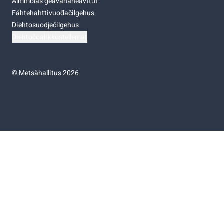
Almmolaš geavahaneavttut
Fáhtehahttivuođačilgehus
Diehtosuodječilgehus
Diehtočoahkkostellemat
©
Metsähallitus 2026