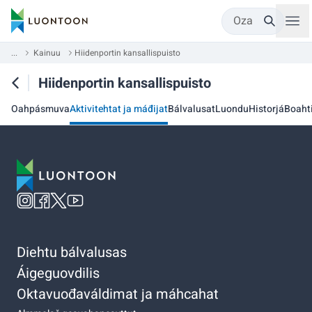
Oza
...
Kainuu
Hiidenportin kansallispuisto
Hiidenportin kansallispuisto
Oahpásmuva
Aktivitehtat ja máđijat
Bálvalusat
Luondu
Historjá
Boaht
Diehtu bálvalusas
Áigeguovdilis
Oktavuođaváldimat ja máhcahat