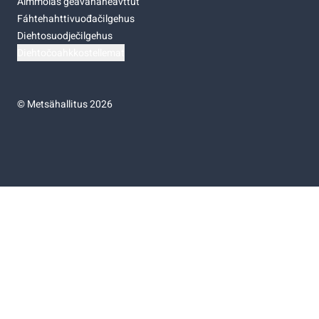
Almmolaš geavahaneavttut
Fáhtehahttivuođačilgehus
Diehtosuodječilgehus
Diehtočoahkkostellemat
©
Metsähallitus 2026