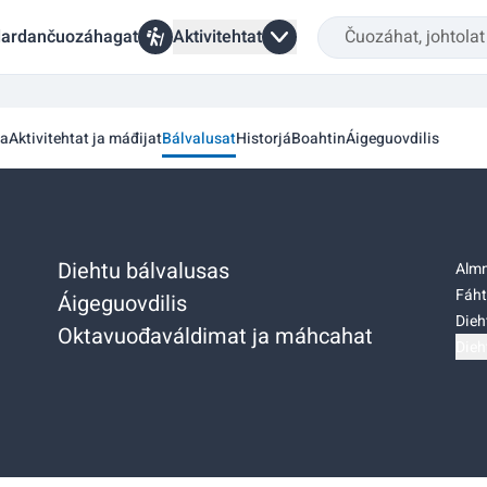
ardančuozáhagat
Aktivitehtat
a
Aktivitehtat ja máđijat
Bálvalusat
Historjá
Boahtin
Áigeguovdilis
Diehtu bálvalusas
Almm
Fáht
Áigeguovdilis
Dieh
Oktavuođaváldimat ja máhcahat
Dieh