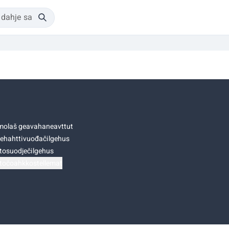
olaš geavahaneavttut
ehahttivuođačilgehus
tosuodječilgehus
točoahkkostellemat