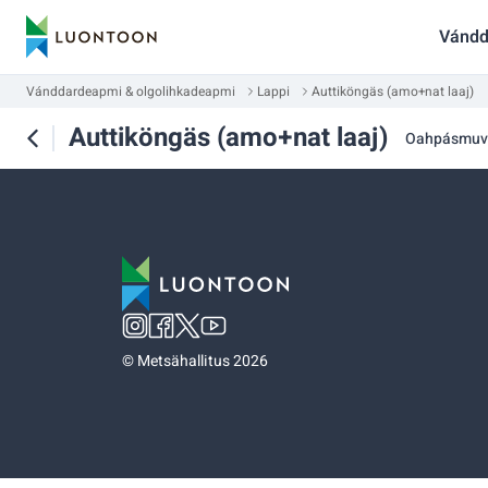
Vándd
Vánddardeapmi & olgolihkadeapmi
Lappi
Auttiköngäs (amo+nat laaj)
Auttiköngäs (amo+nat laaj)
Oahpásmuv
©
Metsähallitus 2026