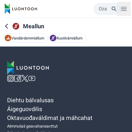
Oza
Meallun
Vandârdemmiällum
Kuoškâmiällum
Diehtu bálvalusas
Áigeguovdilis
Oktavuođaváldimat ja máhcahat
Almmolaš geavahaneavttut