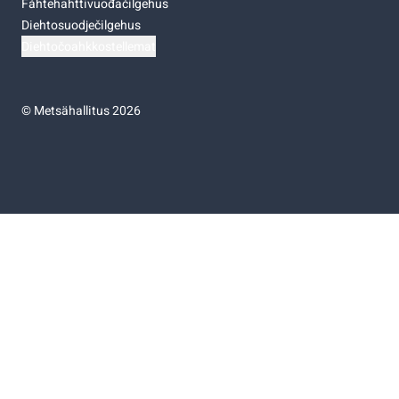
Fáhtehahttivuođačilgehus
Diehtosuodječilgehus
Diehtočoahkkostellemat
©
Metsähallitus 2026