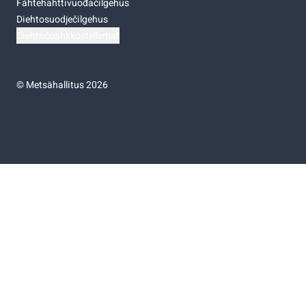
Fáhtehahttivuođačilgehus
Diehtosuodječilgehus
Diehtočoahkkostellemat
©
Metsähallitus 2026