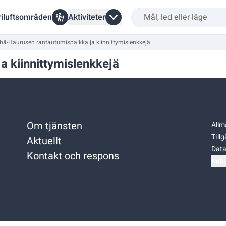
riluftsområden
Aktiviteter
hä-Haurusen rantautumispaikka ja kiinnittymislenkkejä
 kiinnittymislenkkejä
Om tjänsten
Allm
Till
Aktuellt
Data
Kontakt och respons
Kaki