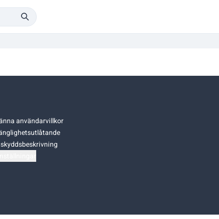
änna användarvillkor
gänglighetsutlåtande
skyddsbeskrivning
nställningar