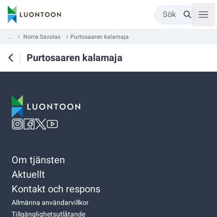
Sök
...
Norra Savolax
Purtosaaren kalamaja
Purtosaaren kalamaja
Om tjänsten
Aktuellt
Kontakt och respons
Allmänna användarvillkor
Tillgänglighetsutlåtande