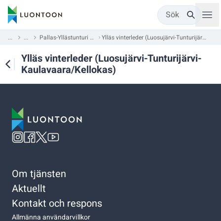
Sök
...
...
Pallas-Yllästunturi nationalpark
Ylläs vinterleder (Luosujärvi-Tunturijärvi-Kaulavaara/Kellokas)
Ylläs vinterleder (Luosujärvi-Tunturijärvi-
Kaulavaara/Kellokas)
Om tjänsten
Aktuellt
Kontakt och respons
Allmänna användarvillkor