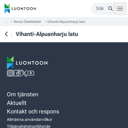
Sök
...
Norra Österbotten
Vihanti-Alpuanharju latu
Vihanti-Alpuanharju latu
Om tjänsten
Aktuellt
Kontakt och respons
Allmänna användarvillkor
Tillgänglighetsutlåtande