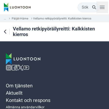
Sök
...
Päijät-Häme
Vellamo retkipyöräilyreitti: Kalkkisten kierros
Vellamo retkipyöräilyreitti: Kalkkisten
kierros
Om tjänsten
Aktuellt
Kontakt och respons
Allmänna användarvillkor