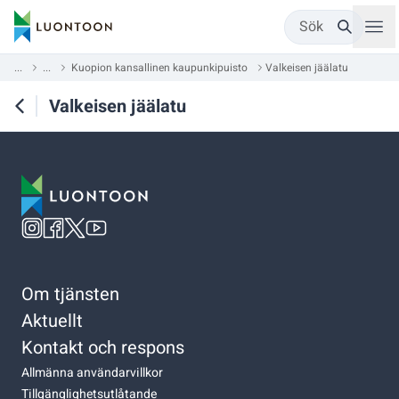
Sök
...
...
Kuopion kansallinen kaupunkipuisto
Valkeisen jäälatu
Valkeisen jäälatu
Om tjänsten
Aktuellt
Kontakt och respons
Allmänna användarvillkor
Tillgänglighetsutlåtande