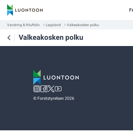
F
Vandring & friluftsliv
Lappland
Valkeakosken polku
Valkeakosken polku
©
Forststyrelsen 2026