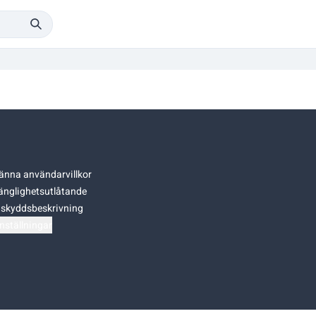
änna användarvillkor
gänglighetsutlåtande
skyddsbeskrivning
nställningar