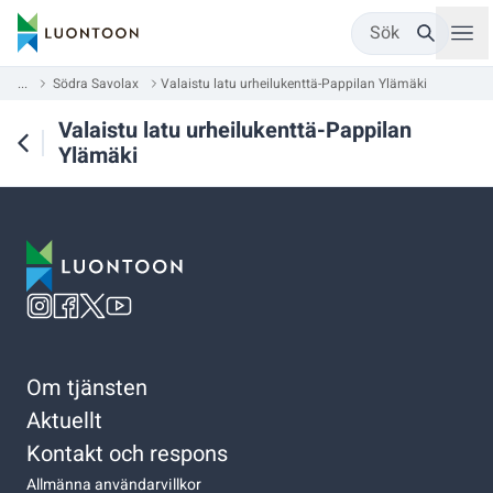
Sök
...
Södra Savolax
Valaistu latu urheilukenttä-Pappilan Ylämäki
Valaistu latu urheilukenttä-Pappilan
Ylämäki
Om tjänsten
Aktuellt
Kontakt och respons
Allmänna användarvillkor