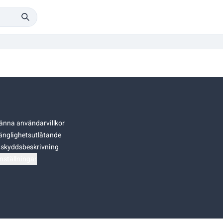
änna användarvillkor
gänglighetsutlåtande
skyddsbeskrivning
nställningar