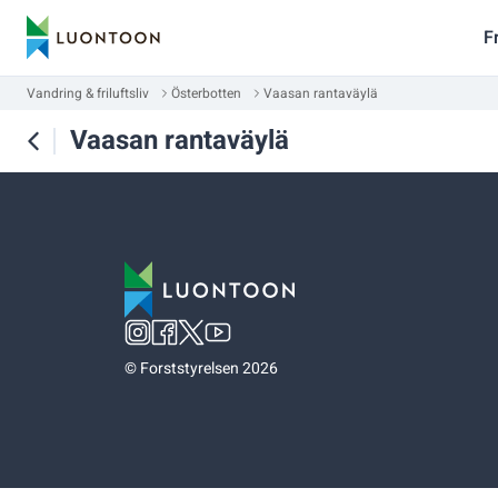
F
Vandring & friluftsliv
Österbotten
Vaasan rantaväylä
Vaasan rantaväylä
©
Forststyrelsen 2026