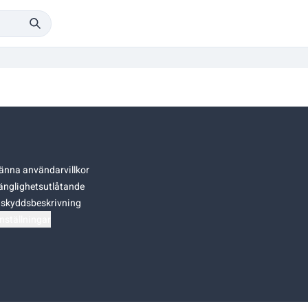
änna användarvillkor
gänglighetsutlåtande
skyddsbeskrivning
nställningar