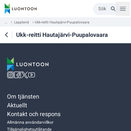
Sök
...
Lappland
Ukk-reitti Hautajärvi-Puupalovaara
Ukk-reitti Hautajärvi-Puupalovaara
Om tjänsten
Aktuellt
Kontakt och respons
Allmänna användarvillkor
Tillgänglighetsutlåtande