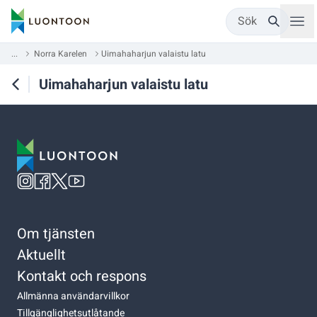
Sök
...
Norra Karelen
Uimahaharjun valaistu latu
Uimahaharjun valaistu latu
Om tjänsten
Aktuellt
Kontakt och respons
Allmänna användarvillkor
Tillgänglighetsutlåtande