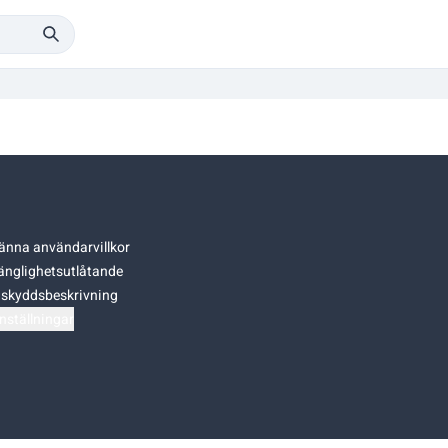
änna användarvillkor
gänglighetsutlåtande
skyddsbeskrivning
nställningar