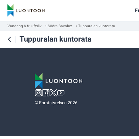
F
Vandring & friluftsliv
Södra Savolax
Tuppuralan kuntorata
Tuppuralan kuntorata
©
Forststyrelsen 2026