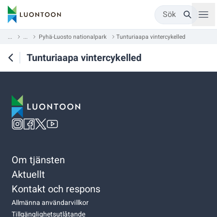
Sök
...
...
Pyhä-Luosto nationalpark
Tunturiaapa vintercykelled
Tunturiaapa vintercykelled
Om tjänsten
Aktuellt
Kontakt och respons
Allmänna användarvillkor
Tillgänglighetsutlåtande