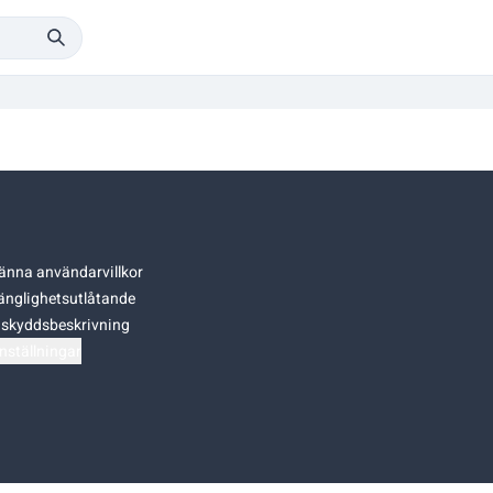
änna användarvillkor
gänglighetsutlåtande
skyddsbeskrivning
nställningar