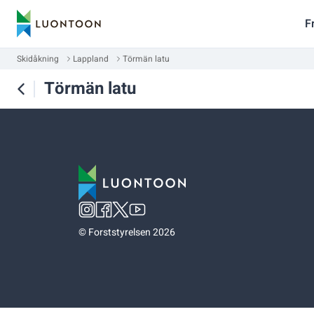
F
Skidåkning
Lappland
Törmän latu
Törmän latu
©
Forststyrelsen 2026