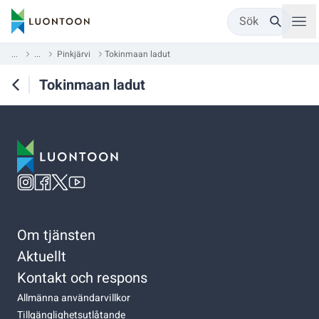
Sök
...
...
Pinkjärvi
Tokinmaan ladut
Tokinmaan ladut
Om tjänsten
Aktuellt
Kontakt och respons
Allmänna användarvillkor
Tillgänglighetsutlåtande