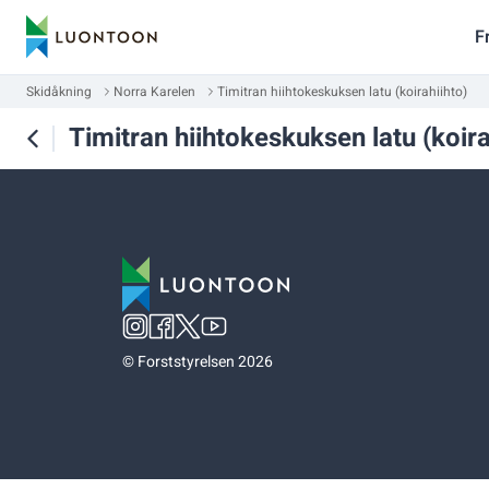
F
Skidåkning
Norra Karelen
Timitran hiihtokeskuksen latu (koirahiihto)
Timitran hiihtokeskuksen latu (koira
©
Forststyrelsen 2026