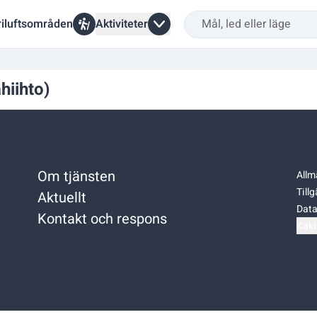
riluftsområden
Aktiviteter
hiihto)
Om tjänsten
Allm
Till
Aktuellt
Data
Kontakt och respons
Kaki