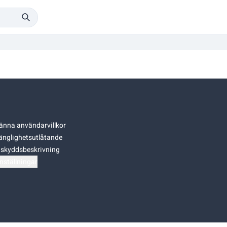
änna användarvillkor
gänglighetsutlåtande
skyddsbeskrivning
nställningar