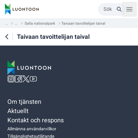
Sök
...
...
Salla nationalpark
Taivaan tavoittelijan taival
Taivaan tavoittelijan taival
Om tjänsten
Aktuellt
Kontakt och respons
Allmänna användarvillkor
Tillgänglighetsutlåtande