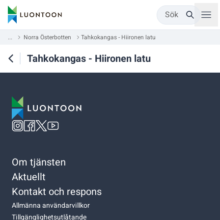
Sök
...
Norra Österbotten
Tahkokangas - Hiironen latu
Tahkokangas - Hiironen latu
Om tjänsten
Aktuellt
Kontakt och respons
Allmänna användarvillkor
Tillgänglighetsutlåtande