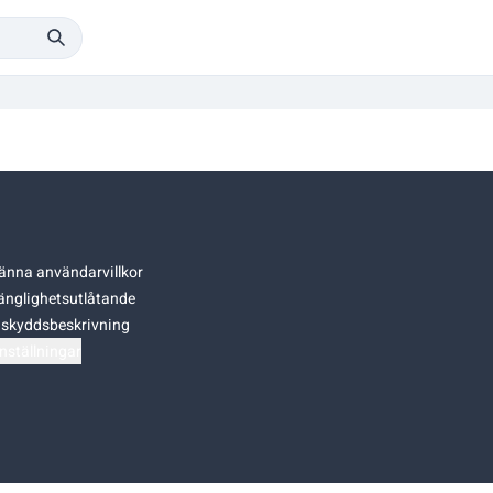
änna användarvillkor
gänglighetsutlåtande
skyddsbeskrivning
nställningar