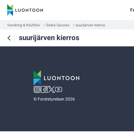
F
Vandring & friluftsliv
Södra Savolax
suurijärven kierros
suurijärven kierros
©
Forststyrelsen 2026