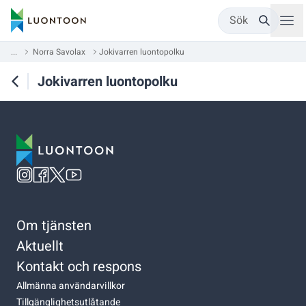
Sök
...
Norra Savolax
Jokivarren luontopolku
Jokivarren luontopolku
Om tjänsten
Aktuellt
Kontakt och respons
Allmänna användarvillkor
Tillgänglighetsutlåtande