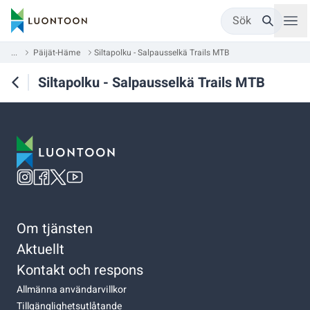
Sök
...
Päijät-Häme
Siltapolku - Salpausselkä Trails MTB
Siltapolku - Salpausselkä Trails MTB
Om tjänsten
Aktuellt
Kontakt och respons
Allmänna användarvillkor
Tillgänglighetsutlåtande