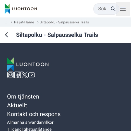
Sök
...
Päijät-Häme
Siltapolku - Salpausselkä Trails
Siltapolku - Salpausselkä Trails
Om tjänsten
Aktuellt
Kontakt och respons
Allmänna användarvillkor
Tillgänglighetsutlåtande