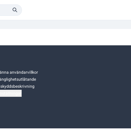
änna användarvillkor
gänglighetsutlåtande
skyddsbeskrivning
nställningar