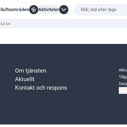
riluftsområden
Aktiviteter
 4,2 km
Om tjänsten
Allm
Till
Aktuellt
Data
Kontakt och respons
Kaki