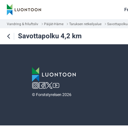
F
Vandring & friluftsliv
Päijät-Häme
Taruksen retkeilyalue
Savottapolku
Savottapolku 4,2 km
©
Forststyrelsen 2026