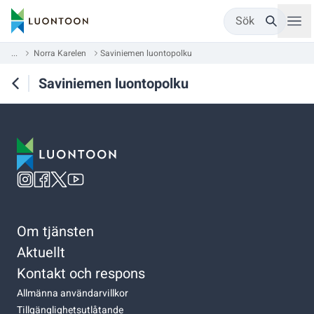
Sök
...
Norra Karelen
Saviniemen luontopolku
Saviniemen luontopolku
Om tjänsten
Aktuellt
Kontakt och respons
Allmänna användarvillkor
Tillgänglighetsutlåtande