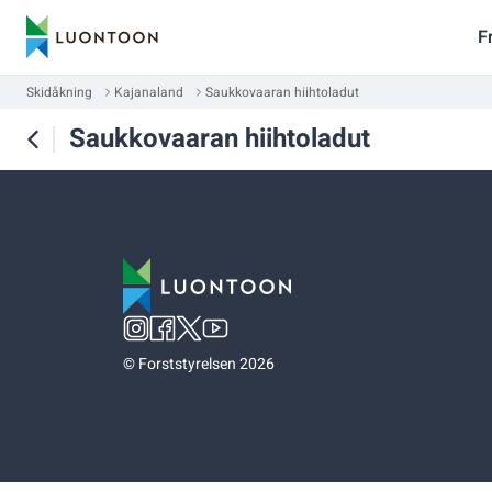
F
Skidåkning
Kajanaland
Saukkovaaran hiihtoladut
Saukkovaaran hiihtoladut
©
Forststyrelsen 2026