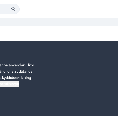
änna användarvillkor
gänglighetsutlåtande
skyddsbeskrivning
nställningar