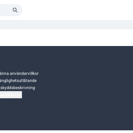
änna användarvillkor
gänglighetsutlåtande
skyddsbeskrivning
nställningar