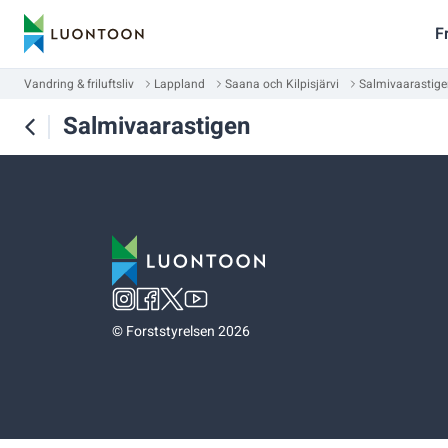
F
Vandring & friluftsliv
Lappland
Saana och Kilpisjärvi
Salmivaarastig
Salmivaarastigen
©
Forststyrelsen 2026