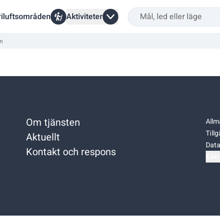
riluftsområden
Aktiviteter
en
Om tjänsten
Allm
Till
Aktuellt
Data
Kontakt och respons
Kaki