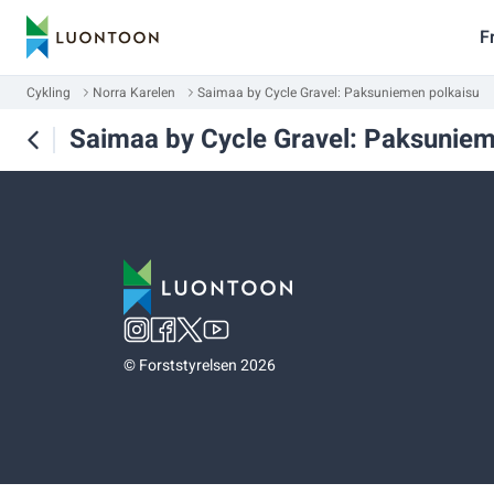
F
Cykling
Norra Karelen
Saimaa by Cycle Gravel: Paksuniemen polkaisu
Saimaa by Cycle Gravel: Paksuniem
©
Forststyrelsen 2026