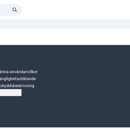
änna användarvillkor
gänglighetsutlåtande
skyddsbeskrivning
nställningar