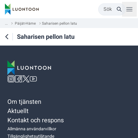
Sök
...
Päijät-Häme
Saharisen pellon latu
Saharisen pellon latu
Om tjänsten
Aktuellt
Kontakt och respons
Allmänna användarvillkor
Tillgänglighetsutlåtande