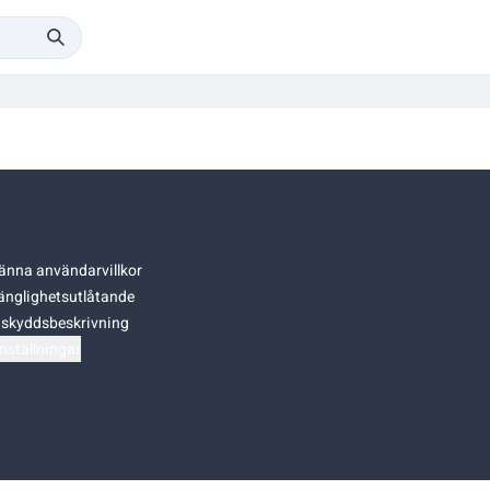
änna användarvillkor
gänglighetsutlåtande
skyddsbeskrivning
nställningar