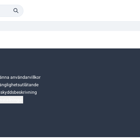
änna användarvillkor
gänglighetsutlåtande
skyddsbeskrivning
nställningar