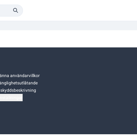
änna användarvillkor
gänglighetsutlåtande
skyddsbeskrivning
nställningar