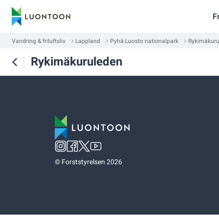
F
Vandring & friluftsliv
Lappland
Pyhä-Luosto nationalpark
Rykimäkuru
Rykimäkuruleden
©
Forststyrelsen 2026