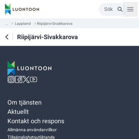
Sök
...
Lappland
Riipijärvi-Sivakkarova
Riipijärvi-Sivakkarova
Om tjänsten
Aktuellt
Kontakt och respons
Allmänna användarvillkor
Tillgänglighetsutlåtande