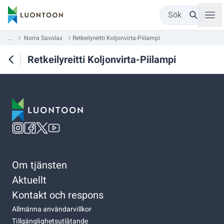
Sök
...
Norra Savolax
Retkeilyreitti Koljonvirta-Piilampi
Retkeilyreitti Koljonvirta-Piilampi
Om tjänsten
Aktuellt
Kontakt och respons
Allmänna användarvillkor
Tillgänglighetsutlåtande