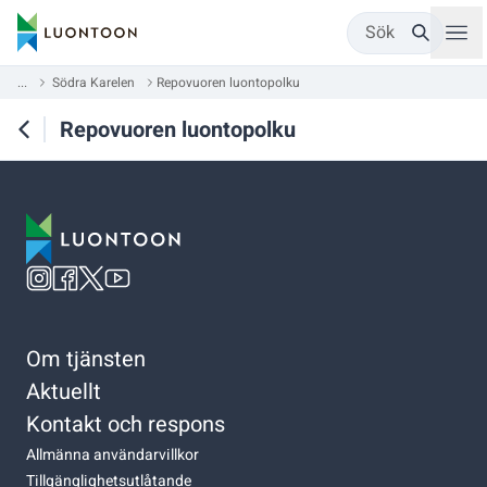
Sök
...
Södra Karelen
Repovuoren luontopolku
Repovuoren luontopolku
Om tjänsten
Aktuellt
Kontakt och respons
Allmänna användarvillkor
Tillgänglighetsutlåtande