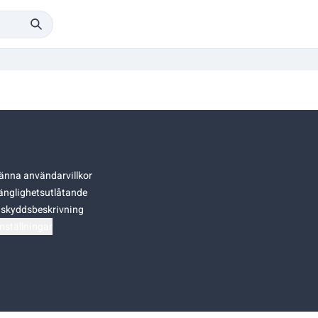
änna användarvillkor
gänglighetsutlåtande
skyddsbeskrivning
nställningar