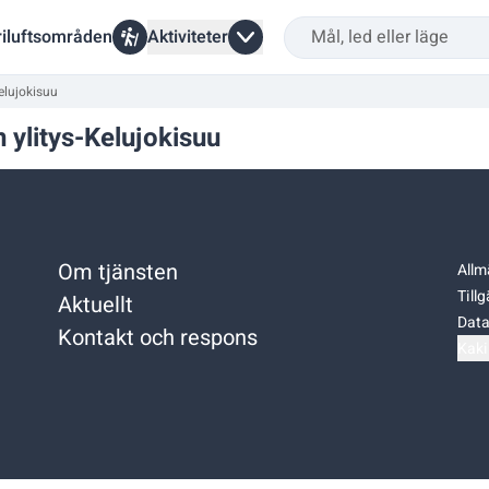
riluftsområden
Aktiviteter
lujokisuu
ylitys-Kelujokisuu
Om tjänsten
Allm
Till
Aktuellt
Data
Kontakt och respons
Kaki