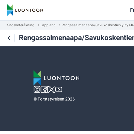
F
Snöskoteråkning
Lappland
Rengassalmenaapa/Savukoskentien ylitys-Ke
Rengassalmenaapa/Savukoskentien 
©
Forststyrelsen 2026