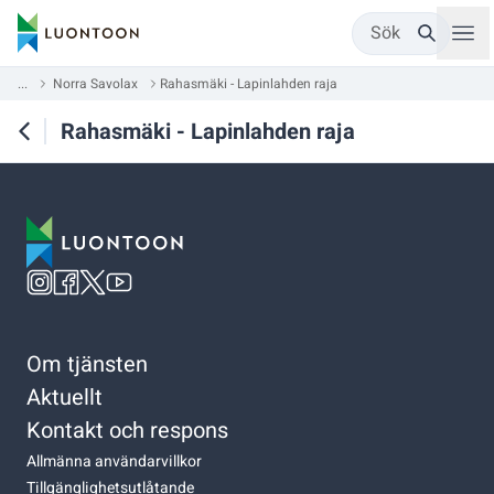
Sök
...
Norra Savolax
Rahasmäki - Lapinlahden raja
Rahasmäki - Lapinlahden raja
Om tjänsten
Aktuellt
Kontakt och respons
Allmänna användarvillkor
Tillgänglighetsutlåtande